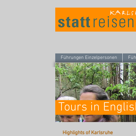
Führungen Einzelpersonen
Füh
Tours in Englis
Highlights of Karlsruhe