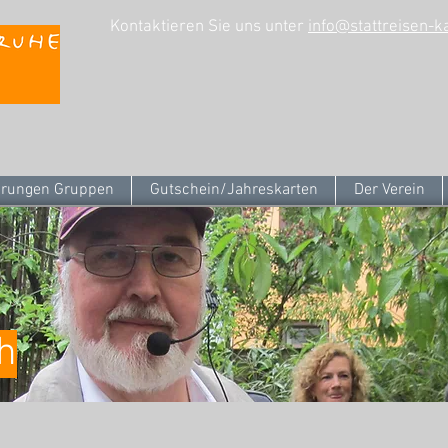
Kontaktieren Sie uns unter
info@stattreisen-k
rungen Gruppen
Gutschein/Jahreskarten
Der Verein
h