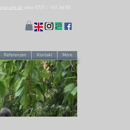
arlsruhe.de
oder 0721 / 161 36 85
Referenzen
Kontakt
More