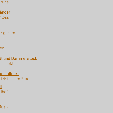
sruhe
bänder
hloss
ssgarten
en
tadt und Dammerstock
projekte
estaltete -
sizistischen Stadt
t
dhof
Musik