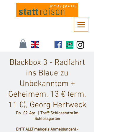
Kontaktieren Sie uns unter
info@stattreisen-karlsruhe.de
oder 0721 /
161 36 85
Blackbox 3 - Radfahrt
ins Blaue zu
Unbekanntem +
Geheimem, 13 € (erm.
11 €), Georg Hertweck
Do., 02. Apr.
  |  
Treff: Schlossturm im
Schlossgarten
ENTFÄLLT mangels Anmeldungen! -