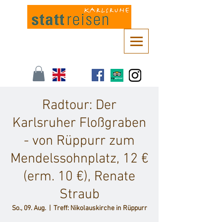
Kontaktieren Sie uns unter
info@stattreisen-karlsruhe.de
oder 0721 /
161 36 85
Radtour: Der
Karlsruher Floßgraben
- von Rüppurr zum
Mendelssohnplatz, 12 €
(erm. 10 €), Renate
Straub
So., 09. Aug.
  |  
Treff: Nikolauskirche in Rüppurr