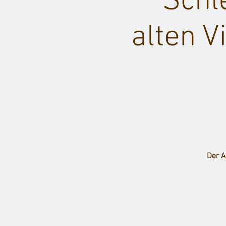
Schl
alten V
Der A