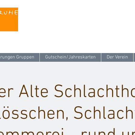
Kontaktieren Sie uns unter
info@stattreisen-k
rungen Gruppen
Gutschein/Jahreskarten
Der Verein
er Alte Schlachtho
össchen, Schlach