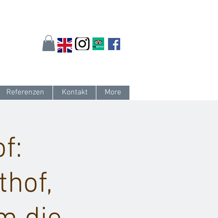
arlsruhe.de
oder 0721 / 161 36 85
Referenzen
Kontakt
More
f:
thof,