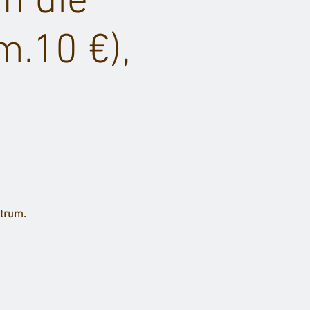
m die
m.10 €),
ntrum.