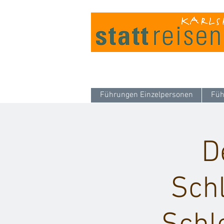
Führungen Einzelpersonen
Füh
D
Schl