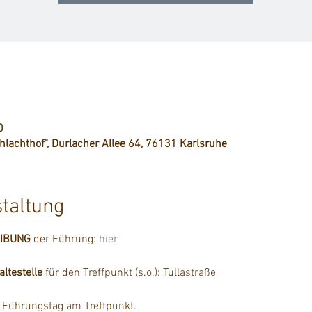
0
chlachthof", Durlacher Allee 64, 76131 Karlsruhe
staltung
EIBUNG
 der Führung: 
hier
testelle
 für den Treffpunkt (s.o.): Tullastraße
m Führungstag am Treffpunkt.