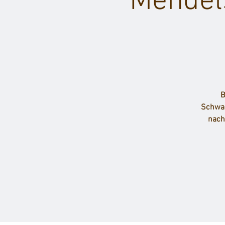
Mendels
B
Schwar
nach