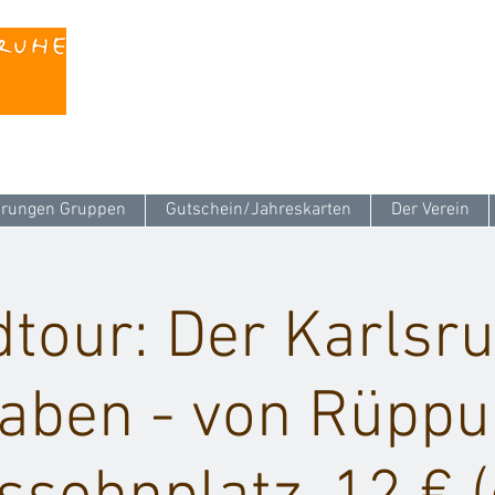
Kontaktieren Sie uns unter
info@stattreisen-k
rungen Gruppen
Gutschein/Jahreskarten
Der Verein
tour: Der Karlsr
aben - von Rüpp