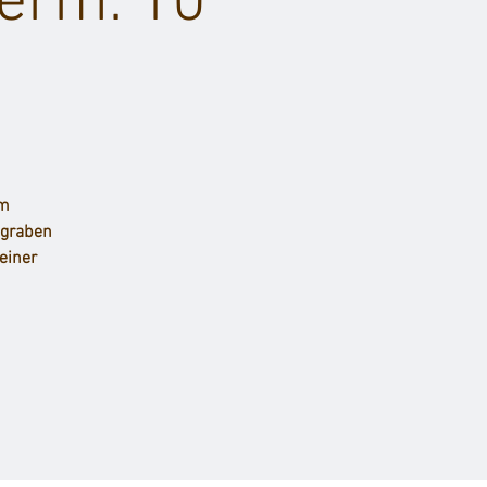
(erm. 10
em
ßgraben
einer