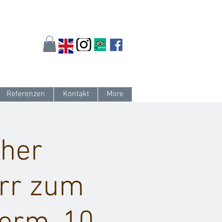
arlsruhe.de
oder 0721 / 161 36 85
Referenzen
Kontakt
More
uher
urr zum