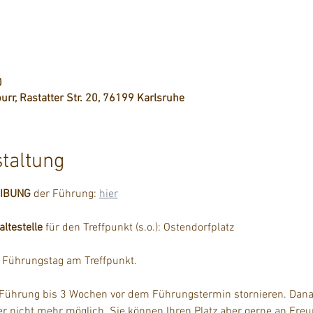
0
urr, Rastatter Str. 20, 76199 Karlsruhe
staltung
EIBUNG
 der Führung: 
hier
testelle
 für den Treffpunkt (s.o.): Ostendorfplatz
m Führungstag am Treffpunkt.
 Führung bis 3 Wochen vor dem Führungstermin stornieren. Danac
der nicht mehr möglich. Sie können Ihren Platz aber gerne an Fre