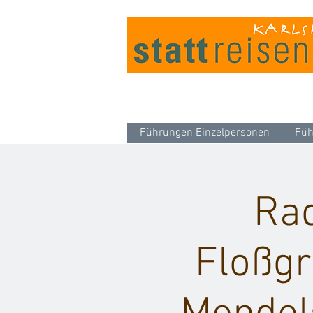
Führungen Einzelpersonen
Füh
Rad
Floßgr