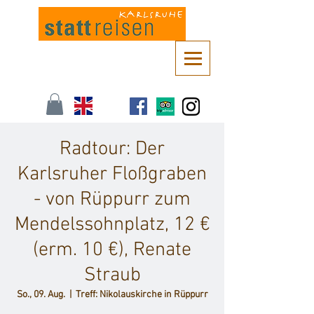
Kontaktieren Sie uns unter
info@stattreisen-karlsruhe.de
oder 0721 /
161 36 85
Radtour: Der
Karlsruher Floßgraben
- von Rüppurr zum
Mendelssohnplatz, 12 €
(erm. 10 €), Renate
Straub
So., 09. Aug.
  |  
Treff: Nikolauskirche in Rüppurr