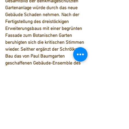
Gesamtbild der denkmalgeschützten 
Gartenanlage würde durch das neue 
Gebäude Schaden nehmen. Nach der 
Fertigstellung des dreistöckigen 
Erweiterungsbaus mit einer begrünten 
Fassade zum Botanischen Garten 
beruhigten sich die kritischen Stimmen 
wieder. Seither ergänzt der Schrölkamp-
Bau das von Paul Baumgarten 
geschaffenen Gebäude-Ensemble des 
Bundesverfassungsgerichts, mit dem es 
über einen Glasgang verbunden ist. 
Und nun zur unserer heutigen 
Rätselfrage:
 Anfang der Achtziger Jahre wurden für 
das Bundesverfassungsgericht 
Räumlichkeiten in einem anderen 
Gebäude angemietet, die bis heute 