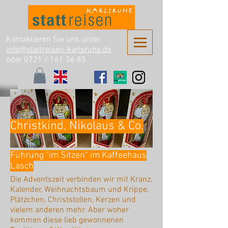
Kontaktieren Sie uns unter
info@stattreisen-karlsruhe.de
oder 0721 /
161 36 85
Christkind, Nikolaus & Co.
Führung "im Sitzen" im Kaffeehaus
Lasch
Die Adventszeit verbinden wir mit Kranz,
Kalender, Weihnachtsbaum und Krippe,
Plätzchen, Christstollen, Kerzen und
vielem anderen mehr. Aber woher
kommen diese lieb gewonnenen