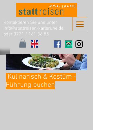
Kontaktieren Sie uns unter
info@stattreisen-karlsruhe.de
oder 0721 /
161 36 85
Kulinarisch & Kostüm -
Führung buchen