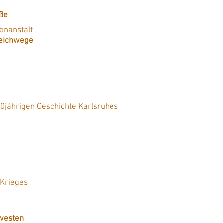
aße
enanstalt
leichwege
300jährigen Geschichte Karlsruhes
 Krieges
dwesten