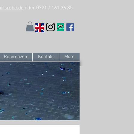
arlsruhe.de
oder 0721 / 161 36 85
Referenzen
Kontakt
More