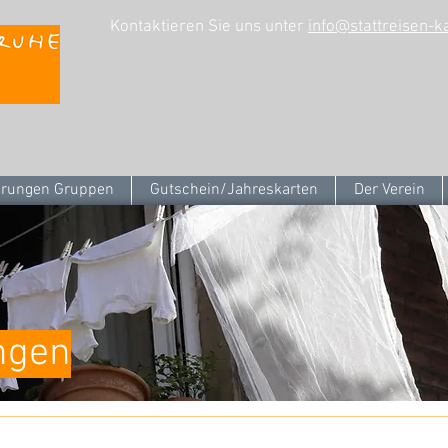
Kontaktieren Sie uns unter
info@stattreisen-k
rungen Gruppen
Gutschein/Jahreskarten
Der Verein
ngen