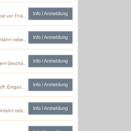
Info / Anmeldung
Treff: Denkmal vor Friedrich-Realschule
Info / Anmeldung
Treff: Hofeinfahrt neben der Leopoldstr.
Info / Anmeldung
Treff: vor dem Geschäft "Unser Onkel"
Info / Anmeldung
Treff: Eingang Karl Apotheke
Info / Anmeldung
Treff: Hofeinfahrt neben der Leopoldstr.