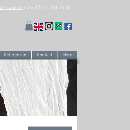
arlsruhe.de
oder 0721 / 161 36 85
Referenzen
Kontakt
More