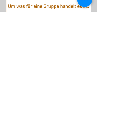
Absenden
stattreisen Karlsruhe e.V.
Hübschstraße 19
76135 Karlsruhe
Tel: 0721 - 161 36 85 (Mo - Do
9.30 - 12 Uhr)
Fax: 0721 - 161 36 84
info@stattreisen-karlsruhe.de