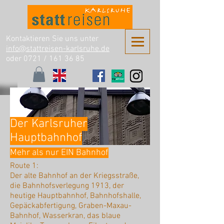
Kontaktieren Sie uns unter
info@stattreisen-karlsruhe.de
oder 0721 /
161 36 85
Der Karlsruher
Hauptbahnhof
Mehr als nur EIN Bahnhof
Route 1:
Der alte Bahnhof an der Kriegsstraße,
die Bahnhofsverlegung 1913, der
heutige Hauptbahnhof, Bahnhofshalle,
Gepäckabfertigung, Graben-Maxau-
Bahnhof, Wasserkran, das blaue