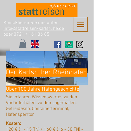
Kontaktieren Sie uns unter
info@stattreisen-karlsruhe.de
oder 0721 /
161 36 85
Der Karlsruher Rheinhafen
Über 100 Jahre Hafengeschichte
Sie erfahren Wissenswertes zu den
Vorläuferhäfen, zu den Lagerhallen,
Getreidesilo, Containerterminal,
Hafensperrtor.
Kosten:
120 € (1 - 15 TN) / 160 € (16 - 30 TN) -