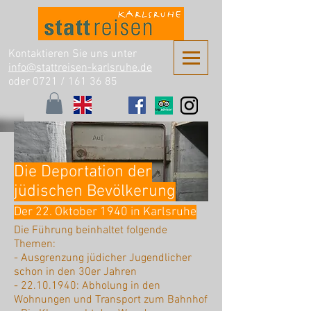
Kontaktieren Sie uns unter
info@stattreisen-karlsruhe.de
oder 0721 /
161 36 85
Die Deportation der
jüdischen Bevölkerung
Der 22. Oktober 1940 in Karlsruhe
Die Führung beinhaltet folgende
Themen:
- Ausgrenzung jüdicher Jugendlicher
schon in den 30er Jahren
-
22.10.1940
: Abholung in den
Wohnungen und Transport zum Bahnhof