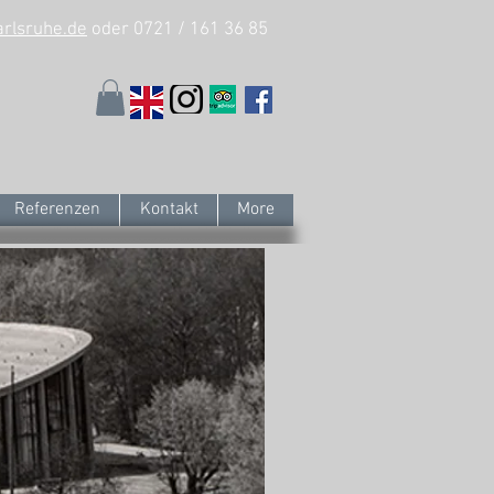
arlsruhe.de
oder 0721 / 161 36 85
Referenzen
Kontakt
More