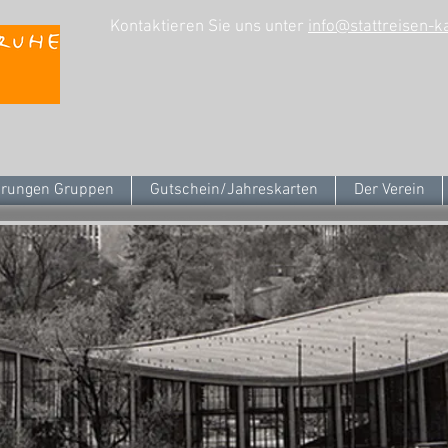
Kontaktieren Sie uns unter
info@stattreisen-k
rungen Gruppen
Gutschein/Jahreskarten
Der Verein