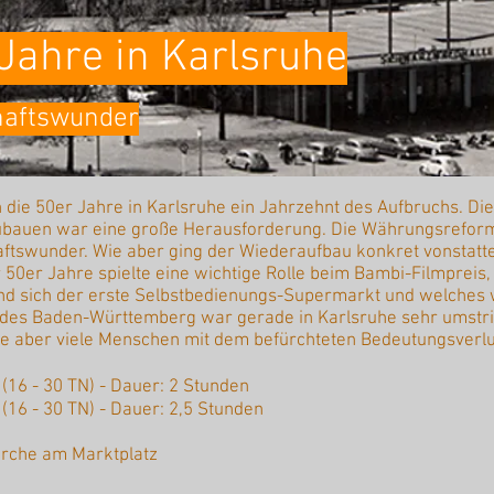
 Jahre in Karlsruhe
haftswunder
 die 50er Jahre in Karlsruhe ein Jahrzehnt des Aufbruchs. D
ubauen war eine große Herausforderung. Die Währungsreform
haftswunder. Wie aber ging der Wiederaufbau konkret vonstatt
r 50er Jahre spielte eine wichtige Rolle beim Bambi-Filmpreis
nd sich der erste Selbstbedienungs-Supermarkt und welches 
ndes Baden-Württemberg war gerade in Karlsruhe sehr umstr
te aber viele Menschen mit dem befürchteten Bedeutungsverlu
€ (16 - 30 TN) - Dauer: 2 Stunden
 (16 - 30 TN) - Dauer: 2,5 Stunden
irche am Marktplatz