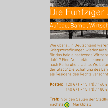
Die Fünfziger
Aufbau, Bambi, Wirtsc
Wie überall in Deutschland waren
Kriegszerstörungen wieder aufz
für das bald einsetzende Wirtsc
dafür? Eine Architektur-Ikone de
nach Karlsruhe brachte. Wo befa
der Stadt? Die Schaffung des La
als Residenz des Rechts versöhn
Kosten:
120 € (1 - 15 TN) / 160 
140 € (1 - 15 TN) / 180 €
Treff:
Vor den Säulen der Stadtk
nächste :
Marktplatz