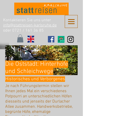
Kontaktieren Sie uns unter
info@stattreisen-karlsruhe.de
oder 0721 /
161 36 85
Die Oststadt: Hinterhöfe
und Schleichwege
Historisches und Verborgenes
Je nach Führungstermin stellen wir
Ihnen jedes Mal ein verschiedenes
Potpourri an unterschiedlichen Höfen
diesseits und jenseits der Durlacher
Allee zusammen. Handwerksbetriebe,
begrünte Höfe, ehemalige