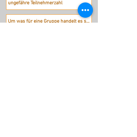
Absenden
stattreisen Karlsruhe e.V.
Hübschstraße 19
76135 Karlsruhe
Tel: 0721 - 161 36 85 (Mo - Do
9.30 - 12 Uhr)