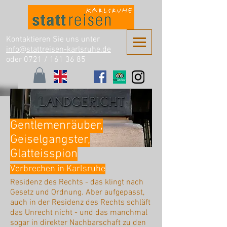
Kontaktieren Sie uns unter
info@stattreisen-karlsruhe.de
oder 0721 /
161 36 85
Gentlemenräuber,
Geiselgangster,
Glatteisspion
Verbrechen in Karlsruhe
Residenz des Rechts - das klingt nach
Gesetz und Ordnung. Aber aufgepasst,
auch in der Residenz des Rechts schläft
das Unrecht nicht - und das manchmal
sogar in direkter Nachbarschaft zu den