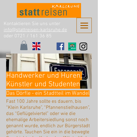
Kontaktieren Sie uns unter
info@stattreisen-karlsruhe.de
oder 0721 /
161 36 85
Handwerker und Huren,
Künstler und Studenten
Das Dörfle - ein Stadtteil im Wandel
Fast 100 Jahre sollte es dauern, bis
“Klein Karlsruhe”, “Pfannenstielhausen”,
das “Geflügelviertel” oder wie die
ehemalige Arbeitersiedlung sonst noch
genannt wurde, endlich zur Bürgerstadt
gehörte. Tauchen Sie ein in die bewegte