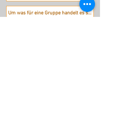
Absenden
stattreisen Karlsruhe e.V.
Hübschstraße 19
76135 Karlsruhe
Tel: 0721 - 161 36 85 (Mo - Do
9.30 - 12 Uhr)
Fax: 0721 - 161 36 84