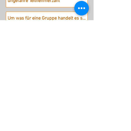
Absenden
stattreisen Karlsruhe e.V.
Hübschstraße 19
76135 Karlsruhe
Tel: 0721 - 161 36 85 (Mo - Do
9.30 - 12 Uhr)