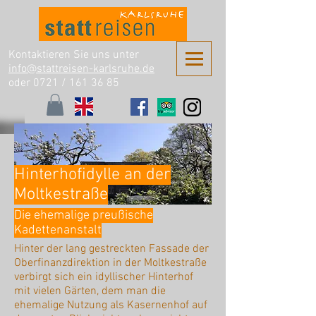
Kontaktieren Sie uns unter
info@stattreisen-karlsruhe.de
oder 0721 /
161 36 85
Hinterhofidylle an der
Moltkestraße
Die ehemalige preußische
Kadettenanstalt
Hinter der lang gestreckten Fassade der
Oberfinanzdirektion in der Moltkestraße
verbirgt sich ein idyllischer Hinterhof
mit vielen Gärten, dem man die
ehemalige Nutzung als Kasernenhof auf