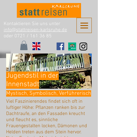
Kontaktieren Sie uns unter
info@stattreisen-karlsruhe.de
oder 0721 /
161 36 85
Jugendstil in der
Innenstadt
Mystisch, Symbolisch, Verführerisch
Viel Faszinierendes findet sich oft in
luftiger Höhe: Pflanzen ranken bis zur
Dachtraufe, an den Fassaden kreucht
und fleucht es, sinnliche
Frauengestalten locken, Dämonen und
Helden treten aus dem Stein hervor.