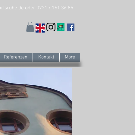
arlsruhe.de
oder 0721 / 161 36 85
Referenzen
Kontakt
More