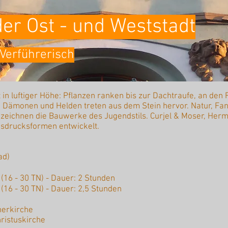
der Ost - und Weststadt
 Verführerisch
ft in luftiger Höhe: Pflanzen ranken bis zur Dachtraufe, an den
, Dämonen und Helden treten aus dem Stein hervor. Natur, Fan
ichnen die Bauwerke des Jugendstils. Curjel & Moser, Herma
usdrucksformen entwickelt.
ad)
€ (16 - 30 TN) - Dauer: 2 Stunden
 (16 - 30 TN) - Dauer: 2,5 Stunden
herkirche
ristuskirche