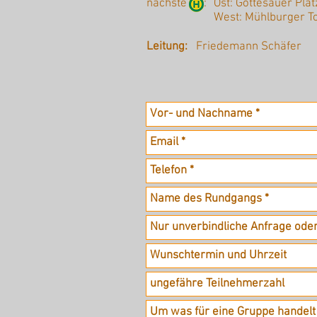
nächste :
Ost: Gottesauer Plat
West: Mühlburger T
Leitung:
Friedemann Schäfer