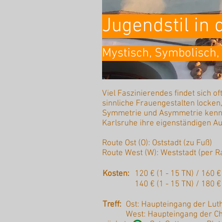
Jugendstil in 
Mystisch, Symbolisch,
Viel Faszinierendes findet sich o
sinnliche Frauengestalten locken
Symmetrie und Asymmetrie kennze
Karlsruhe ihre eigenständigen A
Route Ost (O): Oststadt (zu Fuß)
Route West (W): Weststadt (per R
Kosten:
120 € (1 - 15 TN) / 160 
140 € (1 - 15 TN) / 180 €
Treff:
Ost: Haupteingang der Lut
West: Haupteingang der Ch