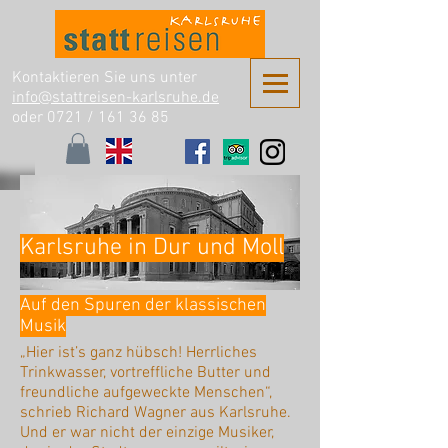
Kontaktieren Sie uns unter
info@stattreisen-karlsruhe.de
oder 0721 /
161 36 85
Karlsruhe in Dur und Moll
Auf den Spuren der klassischen
Musik
„Hier ist’s ganz hübsch! Herrliches
Trinkwasser, vortreffliche Butter und
freundliche aufgeweckte Menschen“,
schrieb Richard Wagner aus Karlsruhe.
Und er war nicht der einzige Musiker,