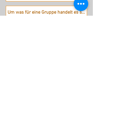
Absenden
stattreisen Karlsruhe e.V.
Hübschstraße 19
76135 Karlsruhe
Tel: 0721 - 161 36 85 (Mo - Do
9.30 - 12 Uhr)
Fax: 0721 - 161 36 84