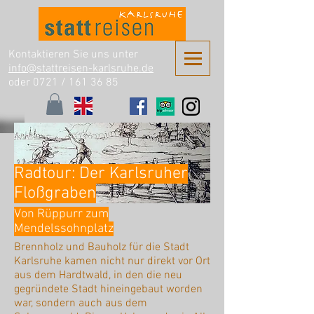
Kontaktieren Sie uns unter
info@stattreisen-karlsruhe.de
oder 0721 /
161 36 85
Radtour: Der Karlsruher
Floßgraben
Von Rüppurr zum
Mendelssohnplatz
Brennholz und Bauholz für die Stadt
Karlsruhe kamen nicht nur direkt vor Ort
aus dem Hardtwald, in den die neu
gegründete Stadt hineingebaut worden
war, sondern auch aus dem