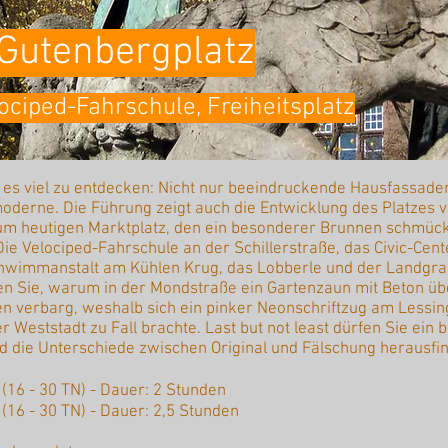
Gutenbergplatz
ociped-Fahrschule, Freiheitsplatz
 es viel zu entdecken: Nicht nur beeindruckende Hausfassade
oderne. Die Führung zeigt auch die Entwicklung des Platzes v
 zum heutigen Marktplatz, den ein besonderer Brunnen schmüc
e Velociped-Fahrschule an der Schillerstraße, das Civic-Cent
chwimmanstalt am Kühlen Krug, das Lobberle und der Landgrab
ren Sie, warum in der Mondstraße ein Gartenzaun mit Beton ü
ren verbarg, weshalb sich ein pinker Neonschriftzug am Less
r Weststadt zu Fall brachte. Last but not least dürfen Sie ein 
d die Unterschiede zwischen Original und Fälschung herausfi
€ (16 - 30 TN) - Dauer: 2 Stunden
 (16 - 30 TN) - Dauer: 2,5 Stunden