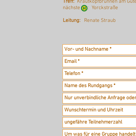
Treff:
Krautkopfbrunnen am Gut
nächste :
Yorckstraße
Leitung:
Renate Straub