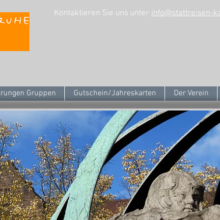
Kontaktieren Sie uns unter
info@stattreisen-k
rungen Gruppen
Gutschein/Jahreskarten
Der Verein