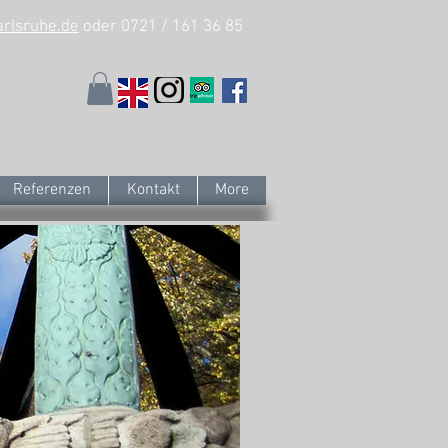
arlsruhe.de
oder 0721 / 161 36 85
Referenzen
Kontakt
More