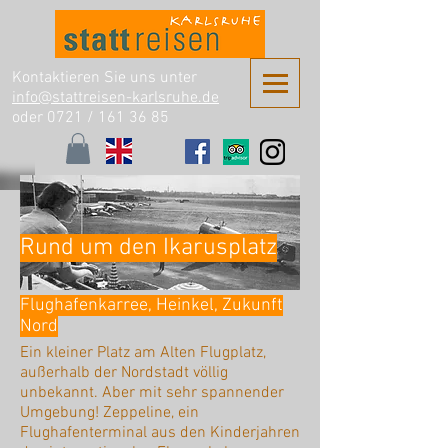
Kontaktieren Sie uns unter
info@stattreisen-karlsruhe.de
oder 0721 /
161 36 85
Rund um den Ikarusplatz
Flughafenkarree, Heinkel, Zukunft
Nord
Ein kleiner Platz am Alten Flugplatz,
außerhalb der Nordstadt völlig
unbekannt. Aber mit sehr spannender
Umgebung! Zeppeline, ein
Flughafenterminal aus den Kinderjahren