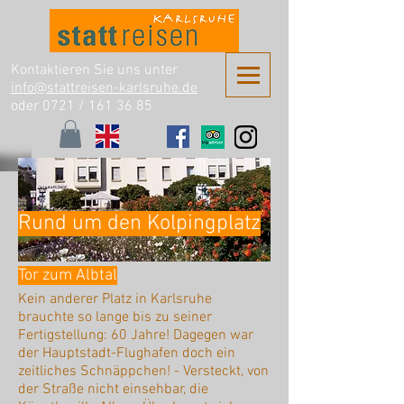
Kontaktieren Sie uns unter
info@stattreisen-karlsruhe.de
oder 0721 /
161 36 85
Rund um den Kolpingplatz
Tor zum Albtal
Kein anderer Platz in Karlsruhe
brauchte so lange bis zu seiner
Fertigstellung: 60 Jahre! Dagegen war
der Hauptstadt-Flughafen doch ein
zeitliches Schnäppchen! - Versteckt, von
der Straße nicht einsehbar, die