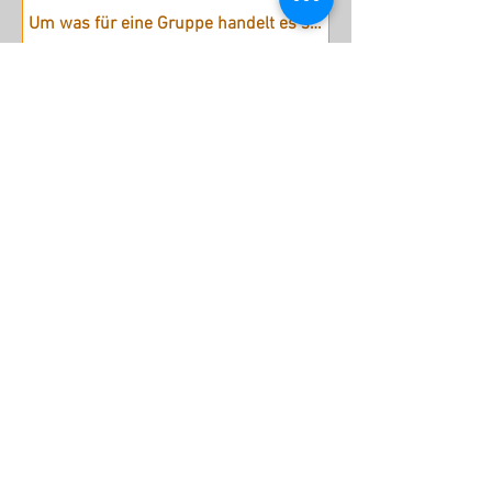
Absenden
stattreisen Karlsruhe e.V.
Hübschstraße 19
76135 Karlsruhe
Tel: 0721 - 161 36 85 (Mo - Do
9.30 - 12 Uhr)
Fax: 0721 - 161 36 84
info@stattreisen-karlsruhe.de