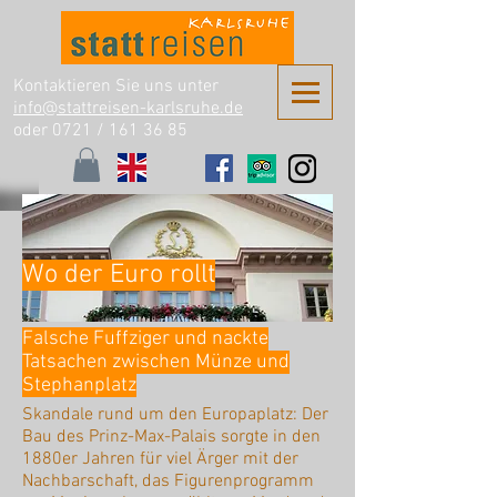
Kontaktieren Sie uns unter
info@stattreisen-karlsruhe.de
oder 0721 /
161 36 85
Wo der Euro rollt
Falsche Fuffziger und nackte
Tatsachen zwischen Münze und
Stephanplatz
Skandale rund um den Europaplatz: Der
Bau des Prinz-Max-Palais sorgte in den
1880er Jahren für viel Ärger mit der
Nachbarschaft, das Figurenprogramm