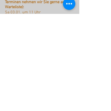
Terminen nehmen wir Sie gerne auf die
Warteliste):
Sa 03.01. um 11 Uhr
Pf-Mo 25.5. um 11 Uhr
stattreisen Karlsruhe e.V.
Hübschstraße 19
76135 Karlsruhe
Tel: 0721 - 161 36 85 (Mo - Do
9.30 - 12 Uhr)
Fax: 0721 - 161 36 84