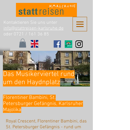
Kontaktieren Sie uns unter
info@stattreisen-karlsruhe.de
oder 0721 /
161 36 85
Das Musikerviertel rund
um den Haydnplatz
Florentiner Bambini, St.
Petersburger Gefängnis, Karlsruher
Majolika
Royal Crescent, Florentiner Bambini, das
St. Petersburger Gefängnis - rund um