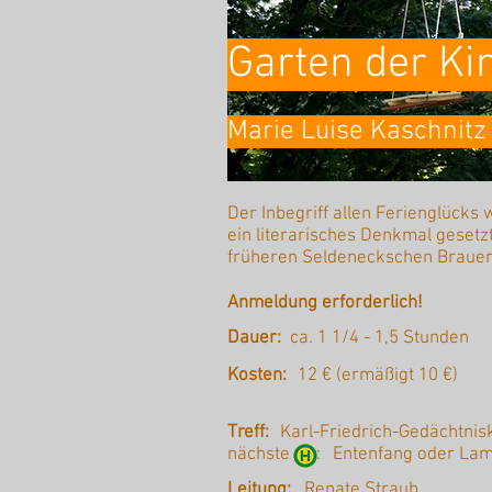
Garten der Ki
Marie Luise Kaschnitz
Der Inbegriff allen Ferienglücks
ein literarisches Denkmal gesetz
früheren Seldeneckschen Brauere
Anmeldung erforderlich!
Dauer:
ca. 1 1/4 - 1,5 Stunden
Kosten:
12 € (ermäßigt 10 €)
Treff:
Karl-Friedrich-Gedächtnis
nächste :
Entenfang oder Lam
Leitung:
Renate Straub