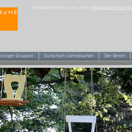
Kontaktieren Sie uns unter
info@stattreisen-k
rungen Gruppen
Gutschein/Jahreskarten
Der Verein