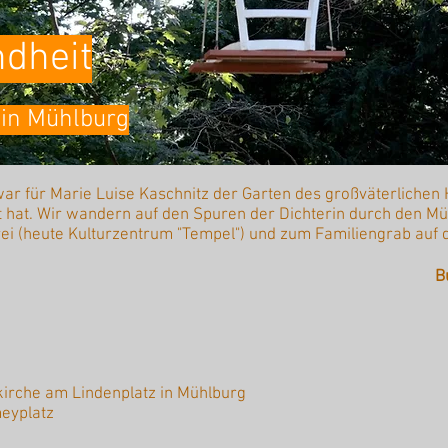
ndheit
 in Mühlburg
 war für Marie Luise Kaschnitz der Garten des großväterlichen
t hat. Wir wandern auf den Spuren der Dichterin durch den Mü
i (heute Kulturzentrum "Tempel") und zum Familiengrab auf 
B
kirche am Lindenplatz in Mühlburg
eyplatz