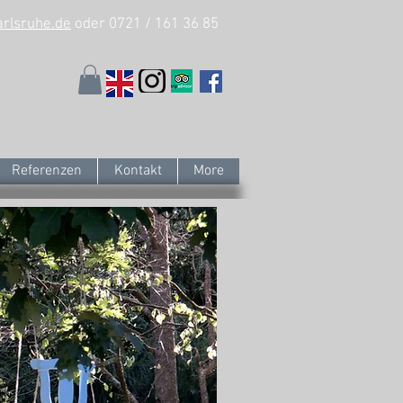
arlsruhe.de
oder 0721 / 161 36 85
Referenzen
Kontakt
More