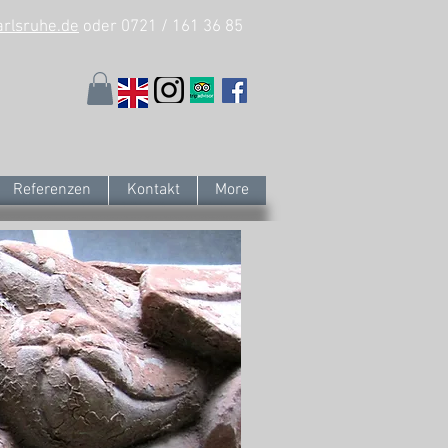
arlsruhe.de
oder 0721 / 161 36 85
Referenzen
Kontakt
More