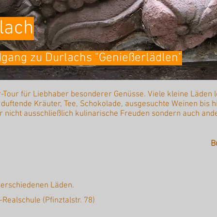
lach
dgang zu Durlachs "Genießerlädlen"
r-Tour für Liebhaber besonderer Genüsse. Viele kleine Läden 
 duftende Kräuter, Tee, Schokolade, ausgesuchte Weinen bis h
 nicht ausschließlich kulinarische Freuden sondern auch ande
B
 verschiedenen Läden.
Realschule (Pfinztalstr. 78)