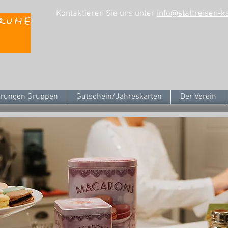
Kontaktieren Sie uns unter
info@stattreisen-k
rungen Gruppen
Gutschein/Jahreskarten
Der Verein