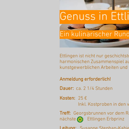
Genuss in Ett
Ein kulinarischer Run
Ettlingen ist nicht nur geschichts
harmonischen Zusammenspiel aus 
kunstgewerblichen Arbeiten und 
Anmeldung erforderlich!
Dauer:
ca. 2 1/4 Stunden
Kosten:
25 €
Inkl. Kostproben in den
Treff:
Georgsbrunnen vor dem R
nächste :
Ettlingen Erbprinz
Leitung:
Susanne Stephan-Kabi