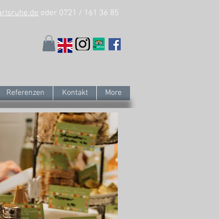
arlsruhe.de
oder 0721 / 161 36 85
Referenzen
Kontakt
More