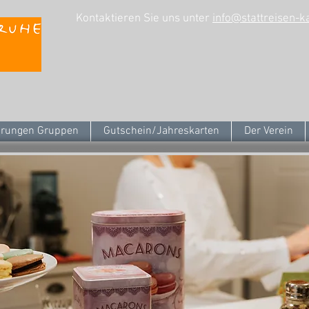
Kontaktieren Sie uns unter
info@stattreisen-k
rungen Gruppen
Gutschein/Jahreskarten
Der Verein