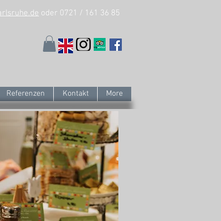
arlsruhe.de
oder 0721 / 161 36 85
Referenzen
Kontakt
More