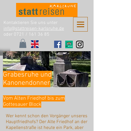
Kontaktieren Sie uns unter
info@stattreisen-karlsruhe.de
oder 0721 /
161 36 85
Grabesruhe und
Kanonendonner
Vom Alten Friedhof bis zum
Gottesauer Block
Wer kennt schon den Vorgänger unseres
Hauptfriedhofs? Der Alte Friedhof an der
Kapellenstraße ist heute ein Park, aber