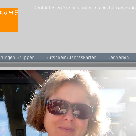
Kontaktieren Sie uns unter
info@stattreisen-k
rungen Gruppen
Gutschein/Jahreskarten
Der Verein