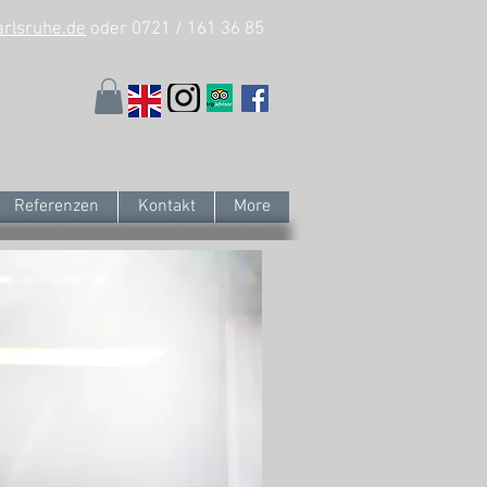
arlsruhe.de
oder 0721 / 161 36 85
Referenzen
Kontakt
More