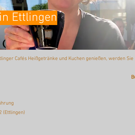
in Ettlingen
linger Cafés Heißgetränke und Kuchen genießen, werden Sie i
B
Führung
2 (Ettlingen)