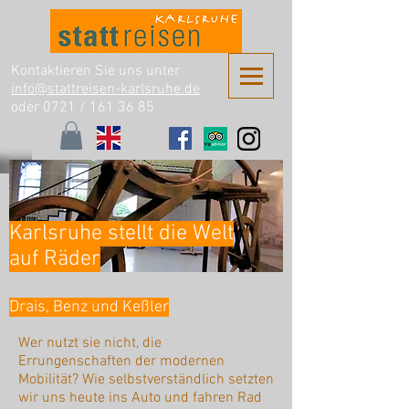
Kontaktieren Sie uns unter
info@stattreisen-karlsruhe.de
oder 0721 /
161 36 85
Karlsruhe stellt die Welt
auf Räder
Drais, Benz und Keßler
Wer nutzt sie nicht, die
Errungenschaften der modernen
Mobilität? Wie selbstverständlich setzten
wir uns heute ins Auto und fahren Rad