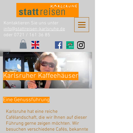
Kontaktieren Sie uns unter
info@stattreisen-karlsruhe.de
oder 0721 /
161 36 85
Karlsruher Kaffeehäuser
Eine Genussführung
Karlsruhe hat eine reiche
Cafélandschaft, die wir Ihnen auf dieser
Führung gerne zeigen möchten. Wir
besuchen verschiedene Cafés, bekannte