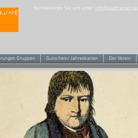
Kontaktieren Sie uns unter
info@stattreisen-k
rungen Gruppen
Gutschein/Jahreskarten
Der Verein