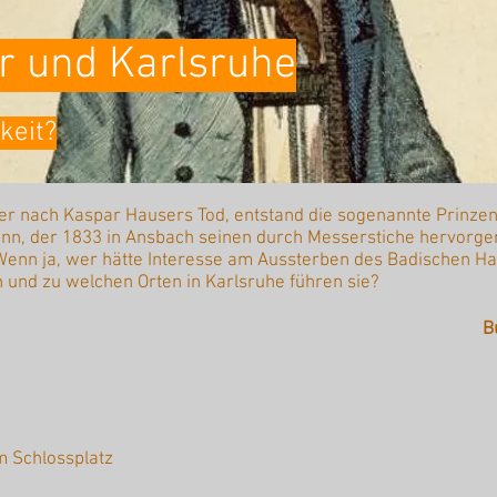
r und Karlsruhe
keit?
ber nach Kaspar Hausers Tod, entstand die sogenannte Prinzen
nn, der 1833 in Ansbach seinen durch Messerstiche hervorge
? Wenn ja, wer hätte Interesse am Aussterben des Badischen 
 und zu welchen Orten in Karlsruhe führen sie?
B
m Schlossplatz