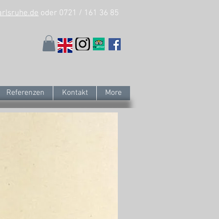
arlsruhe.de
oder 0721 / 161 36 85
Referenzen
Kontakt
More