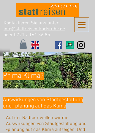
Kontaktieren Sie uns unter
info@stattreisen-karlsruhe.de
oder 0721 /
161 36 85
Prima Klima?
Auswirkungen von Stadtgestaltung
und -planung auf das Klima
Auf der Radtour wollen wir die
Auswirkungen von Stadtgestaltung und
-planung auf das Klima aufzeigen. Und