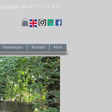
arlsruhe.de
oder 0721 / 161 36 85
Referenzen
Kontakt
More