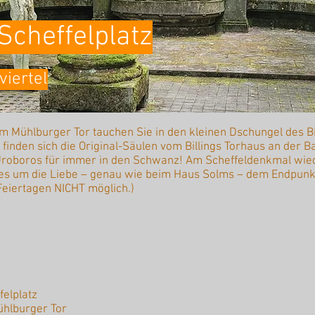
cheffelplatz
viertel
 Mühlburger Tor tauchen Sie in den kleinen Dschungel des B
finden sich die Original-Säulen vom Billings Torhaus an der B
 Uroboros für immer in den Schwanz! Am Scheffeldenkmal wie
 es um die Liebe – genau wie beim Haus Solms – dem Endpunk
Feiertagen NICHT möglich.)
elplatz
ühlburger Tor