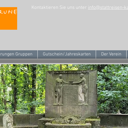
Kontaktieren Sie uns unter
info@stattreisen-k
rungen Gruppen
Gutschein/Jahreskarten
Der Verein