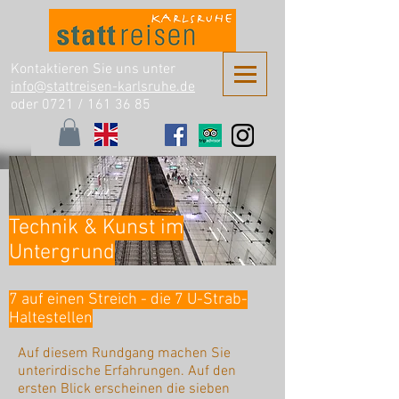
Kontaktieren Sie uns unter
info@stattreisen-karlsruhe.de
oder 0721 /
161 36 85
Technik & Kunst im
Untergrund
7 auf einen Streich - die 7 U-Strab-
Haltestellen
Auf diesem Rundgang machen Sie
unterirdische Erfahrungen. Auf den
ersten Blick erscheinen die sieben