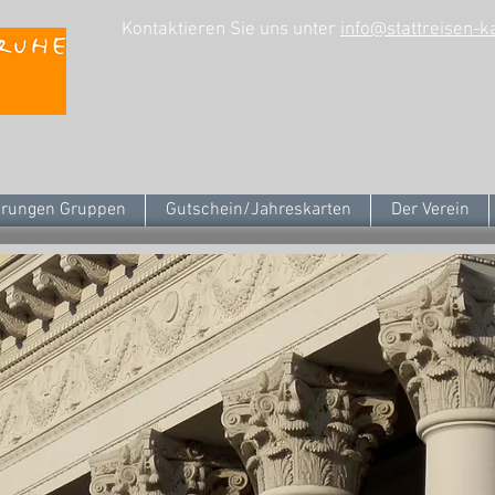
Kontaktieren Sie uns unter
info@stattreisen-k
rungen Gruppen
Gutschein/Jahreskarten
Der Verein