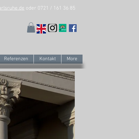
arlsruhe.de
oder 0721 / 161 36 85
Referenzen
Kontakt
More