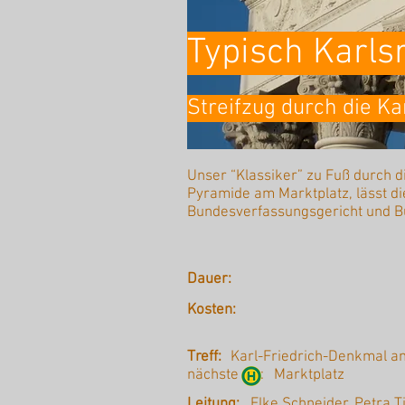
Typisch Karls
Streifzug durch die Ka
Unser “Klassiker” zu Fuß durch d
Pyramide am Marktplatz, lässt d
Bundesverfassungsgericht und Bu
Dauer:
Kosten:
Treff:
Karl-Friedrich-Denkmal a
nächste :
Marktplatz
Leitung:
Elke Schneider, Petra 