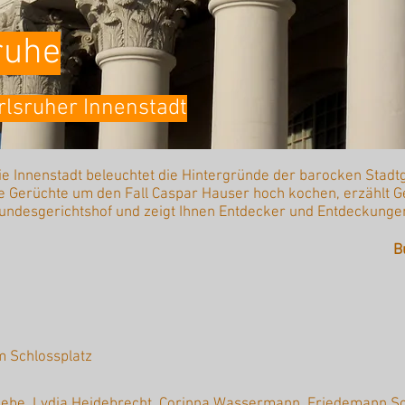
ruhe
rlsruher Innenstadt
ie Innenstadt beleuchtet die Hintergründe der barocken Stadtg
ie Gerüchte um den Fall Caspar Hauser hoch kochen, erzählt 
ndesgerichtshof und zeigt Ihnen Entdecker und Entdeckunge
B
m Schlossplatz
Tiebe, Lydia Heidebrecht, Corinna Wassermann, Friedemann Sch