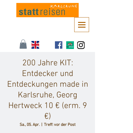
Kontaktieren Sie uns unter
info@stattreisen-karlsruhe.de
oder 0721 /
161 36 85
200 Jahre KIT:
Entdecker und
Entdeckungen made in
Karlsruhe, Georg
Hertweck 10 € (erm. 9
€)
Sa., 05. Apr.
  |  
Treff: vor der Post