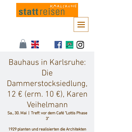
Kontaktieren Sie uns unter
info@stattreisen-karlsruhe.de
oder 0721 /
161 36 85
Bauhaus in Karlsruhe:
Die
Dammerstocksiedlung,
12 € (erm. 10 €), Karen
Veihelmann
Sa., 30. Mai
  |  
Treff: vor dem Café "Lottis Phase
3"
1929 planten und realisierten die Architekten