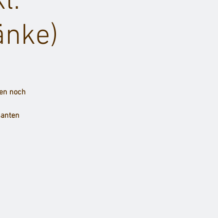
l.
änke)
nen noch
santen