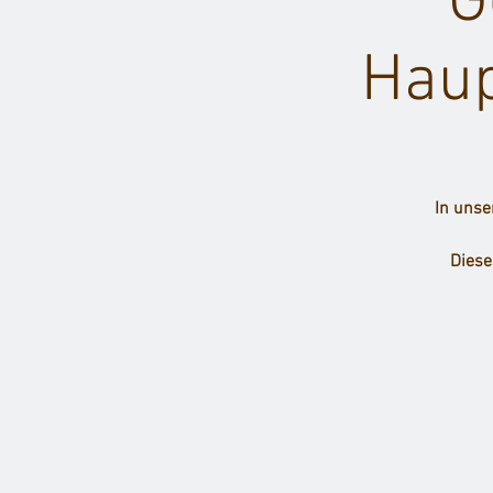
G
Haup
In unse
Diese