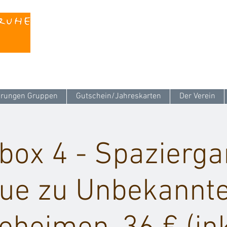
Kontaktieren Sie uns unter
info@stattreisen-k
rungen Gruppen
Gutschein/Jahreskarten
Der Verein
box 4 - Spazierga
ue zu Unbekannt