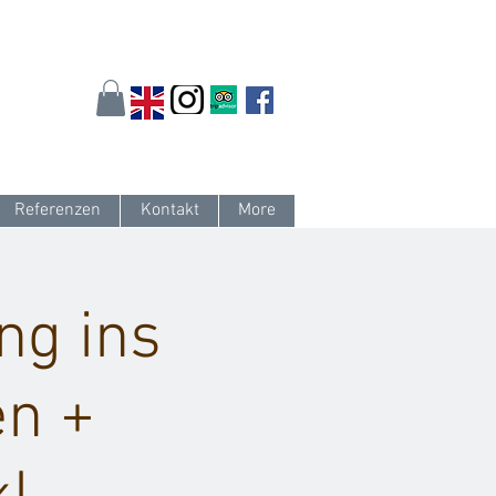
arlsruhe.de
oder 0721 / 161 36 85
Referenzen
Kontakt
More
ng ins
en +