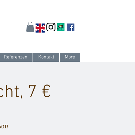
arlsruhe.de
oder 0721 / 161 36 85
Referenzen
Kontakt
More
ht, 7 €
GT!