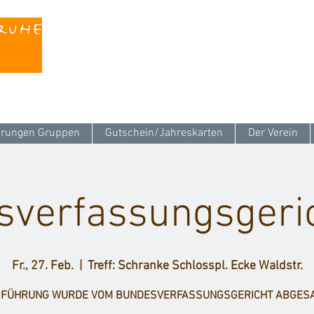
Kontaktieren Sie uns unter
info@stattreisen-k
rungen Gruppen
Gutschein/Jahreskarten
Der Verein
verfassungsgeric
Fr., 27. Feb.
  |  
Treff: Schranke Schlosspl. Ecke Waldstr.
E FÜHRUNG WURDE VOM BUNDESVERFASSUNGSGERICHT ABGESA