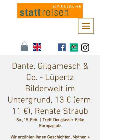
Kontaktieren Sie uns unter
info@stattreisen-karlsruhe.de
oder 0721 /
161 36 85
Dante, Gilgamesch &
Co. - Lüpertz
Bilderwelt im
Untergrund, 13 € (erm.
11 €), Renate Straub
So., 15. Feb.
  |  
Treff: Douglasstr. Ecke
Europaplatz
Wir erzählen Ihnen Geschichten, Mythen +