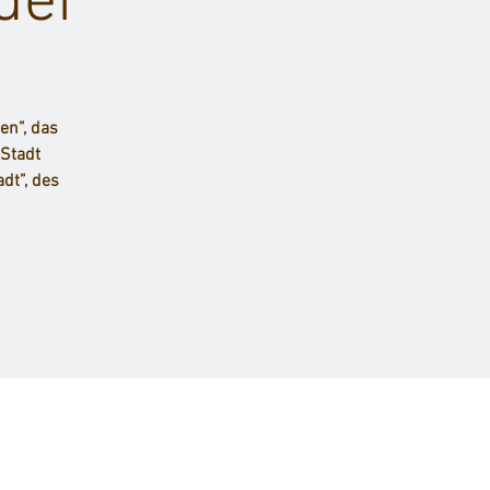
ider
en”, das
 Stadt
dt”, des