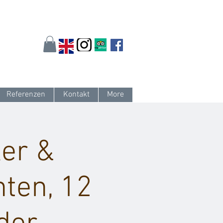
arlsruhe.de
oder 0721 / 161 36 85
Referenzen
Kontakt
More
er &
nten, 12