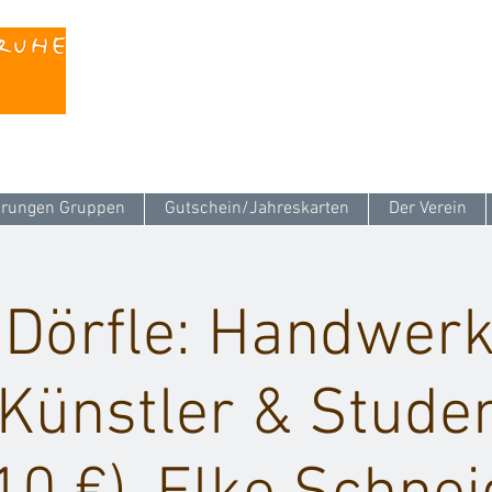
Kontaktieren Sie uns unter
info@stattreisen-k
rungen Gruppen
Gutschein/Jahreskarten
Der Verein
 Dörfle: Handwerk
Künstler & Stude