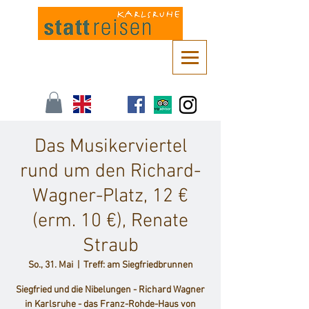
Kontaktieren Sie uns unter
info@stattreisen-karlsruhe.de
oder 0721 /
161 36 85
Das Musikerviertel
rund um den Richard-
Wagner-Platz, 12 €
(erm. 10 €), Renate
Straub
So., 31. Mai
  |  
Treff: am Siegfriedbrunnen
Siegfried und die Nibelungen - Richard Wagner
in Karlsruhe - das Franz-Rohde-Haus von