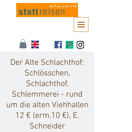
Kontaktieren Sie uns unter
info@stattreisen-karlsruhe.de
oder 0721 /
161 36 85
Der Alte Schlachthof:
Schlösschen,
Schlachthof,
Schlemmerei - rund
um die alten Viehhallen
12 € (erm.10 €), E.
Schneider